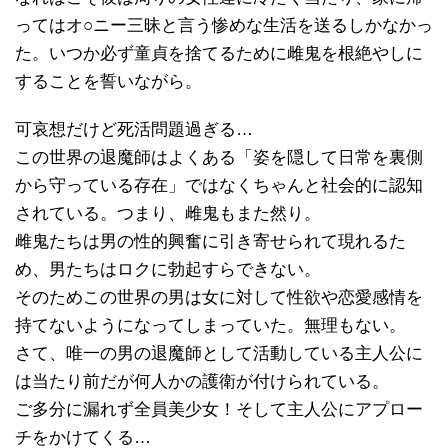
ってはオ○ニー三昧と言う惨めな生活を送るしかなかっ
た。いつか必ず童貞を捨てるために雌鬼を根絶やしに
することを誓いながら。
可哀想だけど死活問題過ぎる…
この世界の退魔師はよくある「姿を隠して日常を裏側
から守っている存在」ではなくちゃんと社会的に認知
されている。つまり、雌鬼もまた然り。
雌鬼たちは男の性的興奮に引き寄せられて現れるた
め、男たちはロクに勃起すらできない。
そのためこの世界の男は女に対して性欲や恋愛感情を
持てないようになってしまっていた。無理もない。
さて、唯一の男の退魔師として活動している主人公に
は当たり前だが何人かの護衛が付けられている。
ご多分に漏れず全員美少女！そして主人公にアプロー
チをかけてくる…