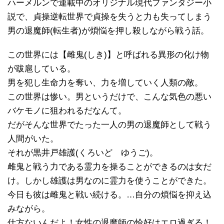
ハーメルンで連載中のオリジナル現代ファンタジー小
説で、貞操逆転世界で貞操を失うと力も失ってしまう
男の退魔師(転生者)が煩悩を押し殺しながら戦う話。
この世界には【雌鬼(しき)】と呼ばれる異形の化け物
が跋扈している。
男を犯し生命力を奪い、力を増していく人類の敵。
この世界は惨い。男というだけで、こんな気色の悪い
バケモノに狙われるだなんて。
だがそんな世界でたった一人の男の退魔師として戦う
人間がいた。
それが黒井戸雄護(くろいど ゆうご)。
雌鬼と戦う力である霊力を操ることができるのは女だ
け。しかし雄護は男なのに霊力を使うことができた。
今日も彼は雌鬼と戦い続ける。…自分の煩悩を抑え込
みながら。
仕方ないんだよ！女性の退魔師の恰好はエロ過ぎる！