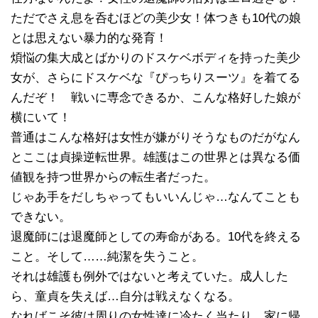
ただでさえ息を呑むほどの美少女！体つきも10代の娘
とは思えない暴力的な発育！
煩悩の集大成とばかりのドスケベボディを持った美少
女が、さらにドスケベな『ぴっちりスーツ』を着てる
んだぞ！ 戦いに専念できるか、こんな格好した娘が
横にいて！
普通はこんな格好は女性が嫌がりそうなものだがなん
とここは貞操逆転世界。雄護はこの世界とは異なる価
値観を持つ世界からの転生者だった。
じゃあ手をだしちゃってもいいんじゃ…なんてことも
できない。
退魔師には退魔師としての寿命がある。10代を終える
こと。そして……純潔を失うこと。
それは雄護も例外ではないと考えていた。成人した
ら、童貞を失えば…自分は戦えなくなる。
なればこそ彼は周りの女性達に冷たく当たり、家に帰