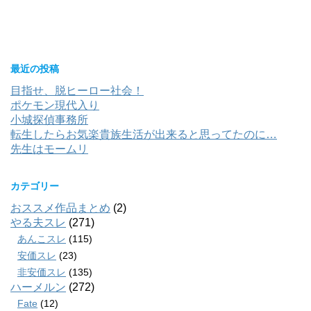
最近の投稿
目指せ、脱ヒーロー社会！
ポケモン現代入り
小城探偵事務所
転生したらお気楽貴族生活が出来ると思ってたのに…
先生はモームリ
カテゴリー
おススメ作品まとめ
(2)
やる夫スレ
(271)
あんこスレ
(115)
安価スレ
(23)
非安価スレ
(135)
ハーメルン
(272)
Fate
(12)