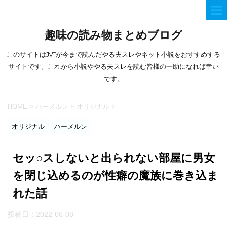
趣味の読み物まとめブログ
このサイトはJvTが今まで読んだやる夫スレやネット小説をおすすめする
サイトです。これから小説ややる夫スレを読む皆様の一助になれば幸い
です。
HOME
>
ハーメルン
>
オリジナル
>
オリジナル
ハーメルン
セッ○スしないと出られない部屋に男女
を閉じ込めるのが性癖の魔族に巻き込ま
れた話
投稿日：
2022-06-08