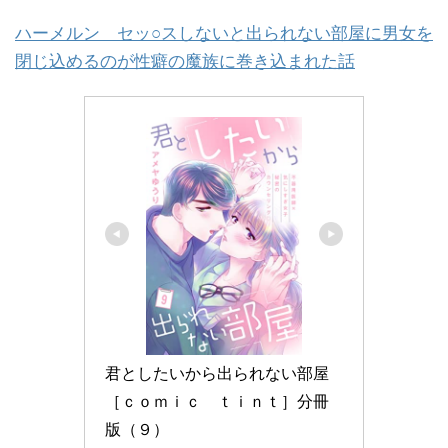
ハーメルン セッ○スしないと出られない部屋に男女を
閉じ込めるのが性癖の魔族に巻き込まれた話
君としたいから出られない部屋
［ｃｏｍｉｃ　ｔｉｎｔ］分冊
版（９）