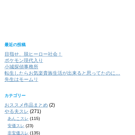
最近の投稿
目指せ、脱ヒーロー社会！
ポケモン現代入り
小城探偵事務所
転生したらお気楽貴族生活が出来ると思ってたのに…
先生はモームリ
カテゴリー
おススメ作品まとめ
(2)
やる夫スレ
(271)
あんこスレ
(115)
安価スレ
(23)
非安価スレ
(135)