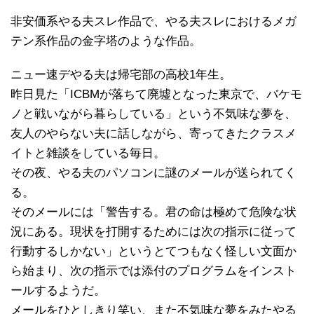
非安価系やる夫スレ作品で、やる夫スレにおけるメガ
テン系作品の金字塔のような作品。
ニュー速デやる夫は帰宅部の高校1年生。
昨日見た「ICBMが落ちて廃墟となった東京で、バケモ
ノと戦いながら暮らしている」という不気味な夢を、
友人のやらない夫に話しながら、寄ってきたクラスメ
イトと雑談をしている毎日。
その夜、やる夫のパソコンに謎のメールが送られてく
る。
そのメールには「警告する。君の命は極めて危険な状
況にある。現状を打開するためには次の指示に従って
行動するしかない」というとてつもなく怪しい文面か
ら始まり、次の指示では添付のプログラムをインスト
ールするようだ。
メールをひとしきり笑い、また不気味な夢をみたやる