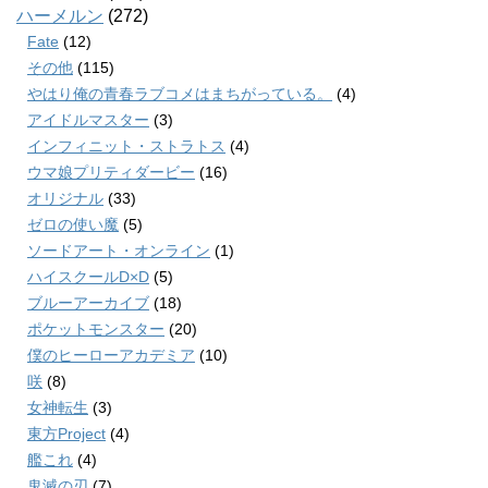
ハーメルン
(272)
Fate
(12)
その他
(115)
やはり俺の青春ラブコメはまちがっている。
(4)
アイドルマスター
(3)
インフィニット・ストラトス
(4)
ウマ娘プリティダービー
(16)
オリジナル
(33)
ゼロの使い魔
(5)
ソードアート・オンライン
(1)
ハイスクールD×D
(5)
ブルーアーカイブ
(18)
ポケットモンスター
(20)
僕のヒーローアカデミア
(10)
咲
(8)
女神転生
(3)
東方Project
(4)
艦これ
(4)
鬼滅の刃
(7)