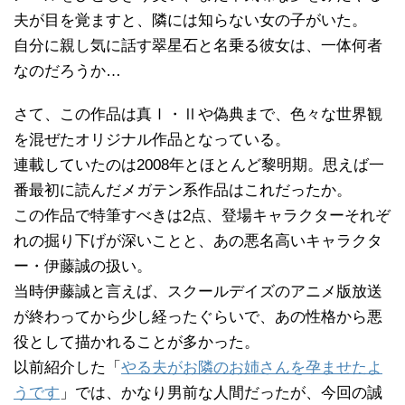
夫が目を覚ますと、隣には知らない女の子がいた。
自分に親し気に話す翠星石と名乗る彼女は、一体何者
なのだろうか…
さて、この作品は真Ⅰ・Ⅱや偽典まで、色々な世界観
を混ぜたオリジナル作品となっている。
連載していたのは2008年とほとんど黎明期。思えば一
番最初に読んだメガテン系作品はこれだったか。
この作品で特筆すべきは2点、登場キャラクターそれぞ
れの掘り下げが深いことと、あの悪名高いキャラクタ
ー・伊藤誠の扱い。
当時伊藤誠と言えば、スクールデイズのアニメ版放送
が終わってから少し経ったぐらいで、あの性格から悪
役として描かれることが多かった。
以前紹介した「
やる夫がお隣のお姉さんを孕ませたよ
うです
」では、かなり男前な人間だったが、今回の誠