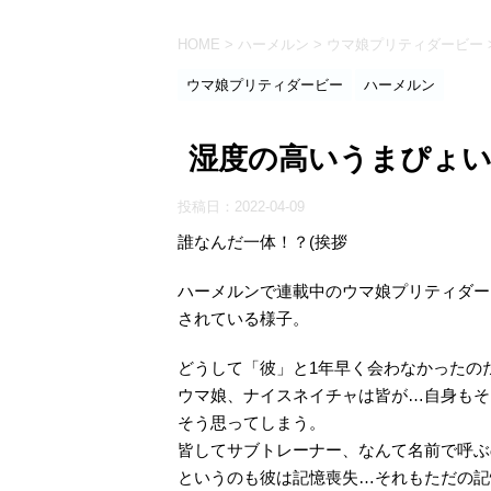
HOME
>
ハーメルン
>
ウマ娘プリティダービー
ウマ娘プリティダービー
ハーメルン
湿度の高いうまぴょ
投稿日：
2022-04-09
誰なんだ一体！？(挨拶
ハーメルンで連載中のウマ娘プリティダー
されている様子。
どうして「彼」と1年早く会わなかったの
ウマ娘、ナイスネイチャは皆が…自身もそ
そう思ってしまう。
皆してサブトレーナー、なんて名前で呼ぶ
というのも彼は記憶喪失…それもただの記