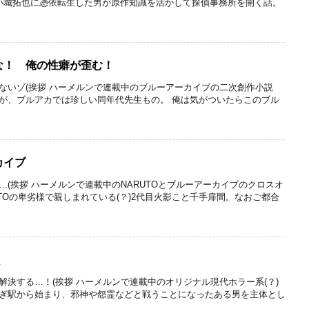
小城拓也に憑依転生した男が原作知識を活かして探偵事務所を開く話。
な！ 俺の性癖が歪む！
ないゾ(挨拶 ハーメルンで連載中のブルーアーカイブの二次創作小説
が、ブルアカでは珍しい同年代先生もの。 俺は気がついたらこのブル
カイブ
(挨拶 ハーメルンで連載中のNARUTOとブルーアーカイブのクロスオ
TOの卑劣様で親しまれている(？)2代目火影こと千手扉間。なおご都合
く
解決する…！(挨拶 ハーメルンで連載中のオリジナル現代ホラー系(？)
ぎ駅から始まり、邪神や怨霊などと戦うことになったある男を主体とし