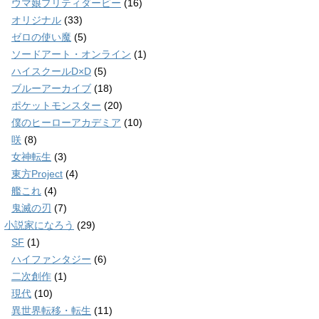
ウマ娘プリティダービー
(16)
オリジナル
(33)
ゼロの使い魔
(5)
ソードアート・オンライン
(1)
ハイスクールD×D
(5)
ブルーアーカイブ
(18)
ポケットモンスター
(20)
僕のヒーローアカデミア
(10)
咲
(8)
女神転生
(3)
東方Project
(4)
艦これ
(4)
鬼滅の刃
(7)
小説家になろう
(29)
SF
(1)
ハイファンタジー
(6)
二次創作
(1)
現代
(10)
異世界転移・転生
(11)