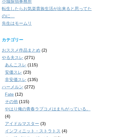
小城探偵事務所
転生したらお気楽貴族生活が出来ると思ってた
のに…
先生はモームリ
カテゴリー
おススメ作品まとめ
(2)
やる夫スレ
(271)
あんこスレ
(115)
安価スレ
(23)
非安価スレ
(135)
ハーメルン
(272)
Fate
(12)
その他
(115)
やはり俺の青春ラブコメはまちがっている。
(4)
アイドルマスター
(3)
インフィニット・ストラトス
(4)