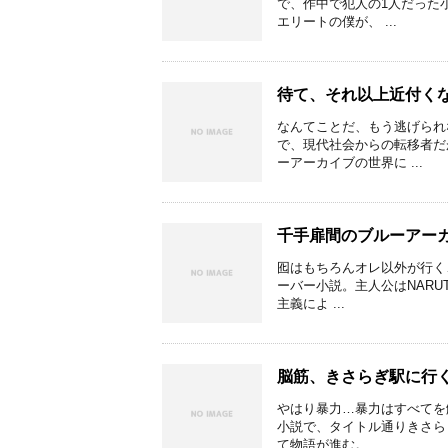
で、作中で犯人の1人だった
エリートの僕が、 ...
待て、それ以上近付く
なんてことだ、もう逃げられ
で、現代社会からの転移者だ
ーアーカイブの世界に ...
千手扉間のブルーアー
囮はもちろんオレ以外が行く…
ーバー小説。主人公はNARU
主義によ ...
脳筋、きさらぎ駅に行
やはり暴力…暴力はすべてを
小説で、タイトル通りきさら
て物語が進む。 ...