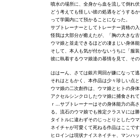
噴水の場所に、全身から血を流して倒れ伏
どう考えても怪しい彼の処遇をどうするか
って学園内にて預かることになった。
サブトレーナーとしてトレーナー資格の入
怪我は大部分が癒えたが、「胸の大きな古
ウマ娘と並走できるほどの凄まじい身体能
そして、本人も気が付かないうちに「服装
彼に執着するウマ娘達の慕情を見て、その
ははーん、さては銀片周回が嫌になって逃
それはともかく、本作品は少々珍しい点と
ウマ娘の二次創作は、ウマ娘とヒトの身体
アクセルシンクロしたウマ娘に捕食されて
ｒ…サブトレーナーはその身体能力の高さ
る。流石のウマ娘でも推定クラスⅤには勝
タイトルに違わずそのじっとりとしたウマ
ネイチャが可愛くて死ねる作品はここです
ヒロインは現状ナイスネイチャ、マンハッ