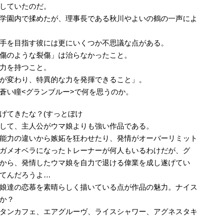
していたのだ。
学園内で揉めたが、理事長である秋川やよいの鶴の一声によ
手を目指す彼には更にいくつか不思議な点がある。
傷のような裂傷」は治らなかったこと。
力を持つこと。
が変わり、特異的な力を発揮できること」。
蒼い瞳<グランブルー>で何を思うのか。
げてきたな？(すっとぼけ
して、主人公がウマ娘よりも強い作品である。
能力の違いから嫉妬を狂わせたり、発情がオーバーリミット
ガメオベラになったトレーナーが何人もいるわけだが、グ
から、発情したウマ娘を自力で退ける偉業を成し遂げてい
てんだろうよ…
娘達の恋慕を素晴らしく描いている点が作品の魅力。ナイス
か？
タンカフェ、エアグルーヴ、ライスシャワー、アグネスタキ