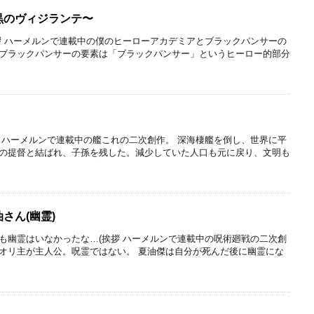
黒のヴィジランテ〜
拶 ハーメルンで連載中の僕のヒーローアカデミアとブラックパンサーの
ブラックパンサーの要素は「ブラックパンサー」というヒーロー的部分
 ハーメルンで連載中の艦これの二次創作。 深海棲艦を倒し、世界に平
の提督と結ばれ、子孫を残した。減少していた人口も元に戻り、文明も
さん(幽霊)
も幽霊はいなかったな…(挨拶 ハーメルンで連載中の呪術廻戦の二次創
オリ主が主人公。呪霊ではない。 夏油傑は自分が死んだ後に幽霊にな