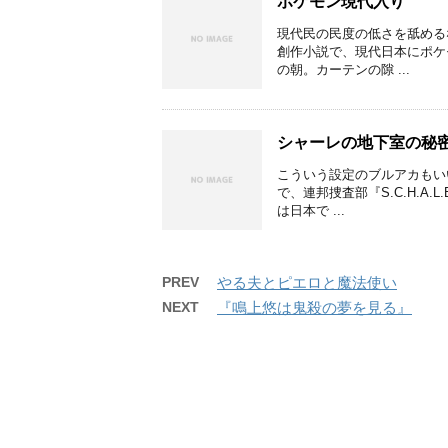
ポケモン現代入り
現代民の民度の低さを舐める
創作小説で、現代日本にポケ
の朝。カーテンの隙 ...
シャーレの地下室の秘
こういう設定のブルアカもい
で、連邦捜査部『S.C.H.
は日本で ...
PREV
やる夫とピエロと魔法使い
NEXT
『鳴上悠は鬼殺の夢を見る』