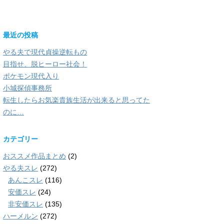
最近の投稿
やる夫で現代貞操逆転もの
目指せ、脱ヒーロー社会！
ポケモン現代入り
小城探偵事務所
転生したらお気楽貴族生活が出来ると思ってた
のに…
カテゴリー
おススメ作品まとめ
(2)
やる夫スレ
(272)
あんこスレ
(116)
安価スレ
(24)
非安価スレ
(135)
ハーメルン
(272)