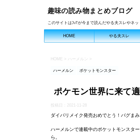
趣味の読み物まとめブログ
このサイトはJvTが今まで読んだやる夫スレやネ
HOME
やる夫スレ
HOME
>
ハーメルン
>
ハーメルン
ポケットモンスター
ポケモン世界に来て適当
投稿日：
2021-11-28
ダイパリメイク発売おめでとう！バグまみ
ハーメルンで連載中のポケットモンスター
ら。