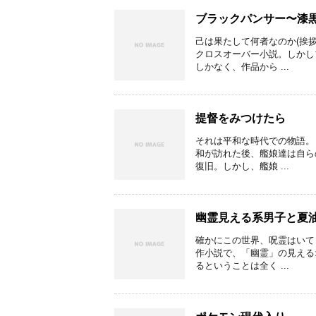
ブラックパンサー〜漆
己は果たして何者なのか(挨
クロスオーバー小説。しかし
しかなく、作品から ...
提督をみつけたら
それは平和な時代での物語。
和が訪れた後、艦娘達は自ら
復旧。しかし、艦娘 ...
幽霊見える系男子と夏油
確かにこの世界、呪霊はいて
作小説で、「幽霊」の見える
るということは全く ...