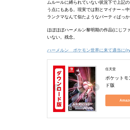
ムルールに縛られていない状況下で上記の
う点にもある。現実では割とマイナー～中
ランクマなんて似たようなパーティばっか
ほぼほぼハーメルン黎明期の作品(にじフ
いない。残念。
ハーメルン ポケモン世界に来て適当に(r
任天堂
ポケットモン
ド版
Ama