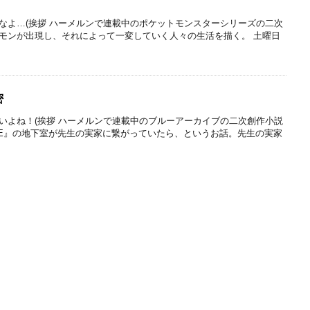
なよ…(挨拶 ハーメルンで連載中のポケットモンスターシリーズの二次
モンが出現し、それによって一変していく人々の生活を描く。 土曜日
密
いよね！(挨拶 ハーメルンで連載中のブルーアーカイブの二次創作小説
A.L.E』の地下室が先生の実家に繋がっていたら、というお話。先生の実家