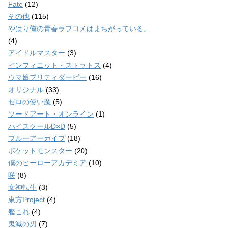
Fate
(12)
その他
(115)
やはり俺の青春ラブコメはまちがっている。
(4)
アイドルマスター
(3)
インフィニット・ストラトス
(4)
ウマ娘プリティダービー
(16)
オリジナル
(33)
ゼロの使い魔
(5)
ソードアート・オンライン
(1)
ハイスクールD×D
(5)
ブルーアーカイブ
(18)
ポケットモンスター
(20)
僕のヒーローアカデミア
(10)
咲
(8)
女神転生
(3)
東方Project
(4)
艦これ
(4)
鬼滅の刃
(7)