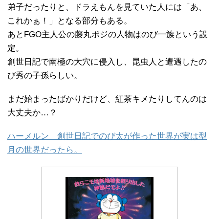
弟子だったりと、ドラえもんを見ていた人には「あ、
これかぁ！」となる部分もある。
あとFGO主人公の藤丸ポジの人物はのび一族という設
定。
創世日記で南極の大穴に侵入し、昆虫人と遭遇したの
び秀の子孫らしい。
まだ始まったばかりだけど、紅茶キメたりしてんのは
大丈夫か…？
ハーメルン 創世日記でのび太が作った世界が実は型
月の世界だったら。