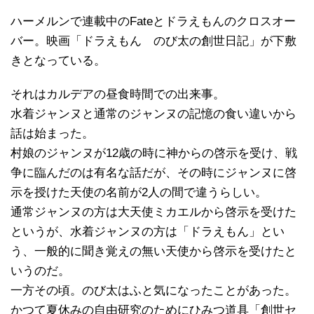
ハーメルンで連載中のFateとドラえもんのクロスオー
バー。映画「ドラえもん のび太の創世日記」が下敷
きとなっている。
それはカルデアの昼食時間での出来事。
水着ジャンヌと通常のジャンヌの記憶の食い違いから
話は始まった。
村娘のジャンヌが12歳の時に神からの啓示を受け、戦
争に臨んだのは有名な話だが、その時にジャンヌに啓
示を授けた天使の名前が2人の間で違うらしい。
通常ジャンヌの方は大天使ミカエルから啓示を受けた
というが、水着ジャンヌの方は「ドラえもん」とい
う、一般的に聞き覚えの無い天使から啓示を受けたと
いうのだ。
一方その頃。のび太はふと気になったことがあった。
かつて夏休みの自由研究のためにひみつ道具「創世セ