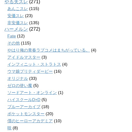
やる夫スレ
(271)
あんこスレ
(115)
安価スレ
(23)
非安価スレ
(135)
ハーメルン
(272)
Fate
(12)
その他
(115)
やはり俺の青春ラブコメはまちがっている。
(4)
アイドルマスター
(3)
インフィニット・ストラトス
(4)
ウマ娘プリティダービー
(16)
オリジナル
(33)
ゼロの使い魔
(5)
ソードアート・オンライン
(1)
ハイスクールD×D
(5)
ブルーアーカイブ
(18)
ポケットモンスター
(20)
僕のヒーローアカデミア
(10)
咲
(8)