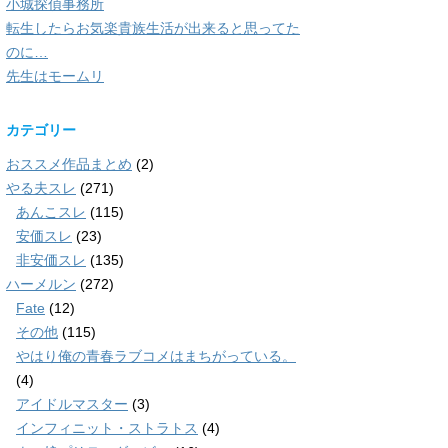
小城探偵事務所
転生したらお気楽貴族生活が出来ると思ってた
のに…
先生はモームリ
カテゴリー
おススメ作品まとめ
(2)
やる夫スレ
(271)
あんこスレ
(115)
安価スレ
(23)
非安価スレ
(135)
ハーメルン
(272)
Fate
(12)
その他
(115)
やはり俺の青春ラブコメはまちがっている。
(4)
アイドルマスター
(3)
インフィニット・ストラトス
(4)