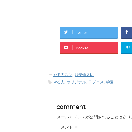
Twitter
B!
Pocket
-
やる夫スレ
,
非安価スレ
-
やる夫
,
オリジナル
,
ラブコメ
,
学園
comment
メールアドレスが公開されることはあり
コメント
※