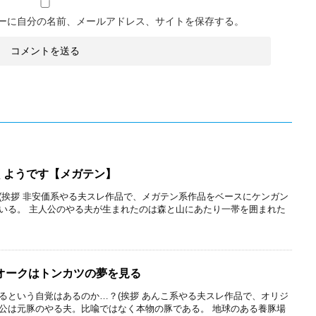
ーに自分の名前、メールアドレス、サイトを保存する。
くようです【メガテン】
(挨拶 非安価系やる夫スレ作品で、メガテン系作品をベースにケンガン
いる。 主人公のやる夫が生まれたのは森と山にあたり一帯を囲まれた
ルオークはトンカツの夢を見る
るという自覚はあるのか…？(挨拶 あんこ系やる夫スレ作品で、オリジ
公は元豚のやる夫。比喩ではなく本物の豚である。 地球のある養豚場