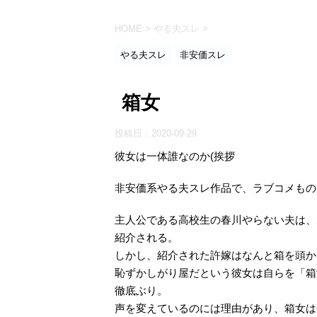
HOME
>
やる夫スレ
>
やる夫スレ
非安価スレ
箱女
投稿日：
2020-09-29
彼女は一体誰なのか(挨拶
非安価系やる夫スレ作品で、ラブコメもの
主人公である高校生の春川やらない夫は、
紹介される。
しかし、紹介された許嫁はなんと箱を頭か
恥ずかしがり屋だという彼女は自らを「箱
徹底ぶり。
声を変えているのには理由があり、箱女は