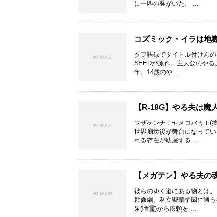
に一匹の豚がいた。 ...
コズミック・イラは地
タフ語録でタイトル付けんの
SEEDが原作。主人公のやる
年。14歳のや ...
【R-18G】やる夫は
フザケンナ！ヤメロバカ！(
世界崩壊後が舞台になってい
れる存在が跋扈する ...
【メガテン】やる夫の
彼らのゆく道にある物とは。
群像劇。私立聖華学園に通う
泉(喰霊)から依頼を ...