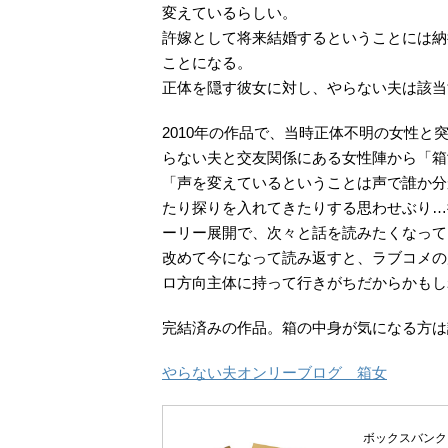
変えているらしい。
許嫁として将来結婚するということには納
ことになる。
正体を隠す彼女に対し、やらない夫は該当
2010年の作品で、当時正体不明の女性
らない夫と交友関係にある女性陣から「箱
「声を変えているということは声で誰か分
たり探りを入れてきたりする思わせぶり…
ーリー展開で、次々と話を読みたくなって
改めて今になって読み返すと、ラブコメの
ロ方向主体に持って行きがちだからかもし
完結済みの作品。箱の中身が気になる方は
やらない夫オンリーブログ 箱女
ボックスバンク