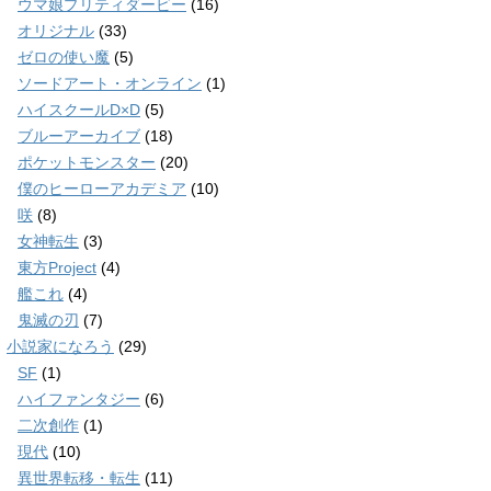
ウマ娘プリティダービー
(16)
オリジナル
(33)
ゼロの使い魔
(5)
ソードアート・オンライン
(1)
ハイスクールD×D
(5)
ブルーアーカイブ
(18)
ポケットモンスター
(20)
僕のヒーローアカデミア
(10)
咲
(8)
女神転生
(3)
東方Project
(4)
艦これ
(4)
鬼滅の刃
(7)
小説家になろう
(29)
SF
(1)
ハイファンタジー
(6)
二次創作
(1)
現代
(10)
異世界転移・転生
(11)