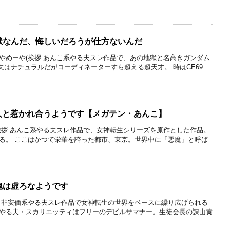
獄なんだ、悔しいだろうが仕方ないんだ
やめーや(挨拶 あんこ系やる夫スレ作品で、あの地獄と名高きガンダム
夫はナチュラルだがコーディネーターすら超える超天才。 時はCE69
魔人と惹かれ合うようです【メガテン・あんこ】
挨拶 あんこ系やる夫スレ作品で、女神転生シリーズを原作とした作品。
る。 ここはかつて栄華を誇った都市、東京。世界中に「悪魔」と呼ば
魂は虚ろなようです
 非安価系やる夫スレ作品で女神転生の世界をベースに繰り広げられる
やる夫・スカリエッティはフリーのデビルサマナー。生徒会長の諌山黄