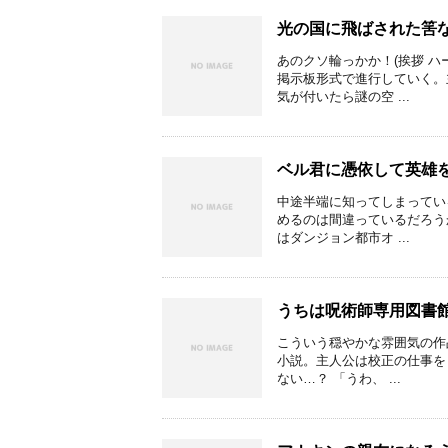
光の国に飛ばされた筈
あのクソ輪っかか！(挨拶 
掲示板形式で進行していく。
気が付いたら謎の空 ...
ベル君に憑依して英雄
中途半端に知ってしまってい
めるのは間違っているだろう
はダンジョン都市オ ...
うちは呪術師専用図書
こういう穏やかな雰囲気の作
小説。主人公は校正の仕事を
ない…？ 「うわ、 ...