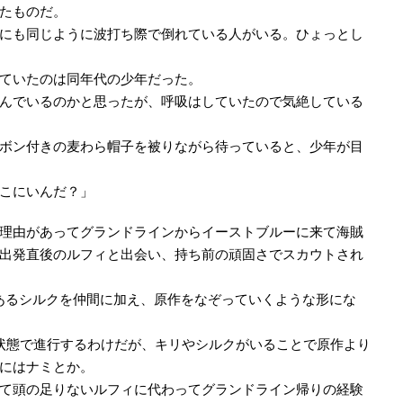
たものだ。
にも同じように波打ち際で倒れている人がいる。ひょっとし
ていたのは同年代の少年だった。
んでいるのかと思ったが、呼吸はしていたので気絶している
ボン付きの麦わら帽子を被りながら待っていると、少年が目
こにいんだ？」
理由があってグランドラインからイーストブルーに来て海賊
出発直後のルフィと出会い、持ち前の頑固さでスカウトされ
物であるシルクを仲間に加え、原作をなぞっていくような形にな
状態で進行するわけだが、キリやシルクがいることで原作より
にはナミとか。
て頭の足りないルフィに代わってグランドライン帰りの経験