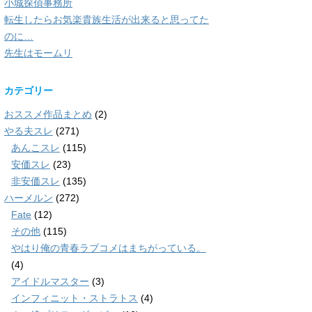
小城探偵事務所
転生したらお気楽貴族生活が出来ると思ってた
のに…
先生はモームリ
カテゴリー
おススメ作品まとめ
(2)
やる夫スレ
(271)
あんこスレ
(115)
安価スレ
(23)
非安価スレ
(135)
ハーメルン
(272)
Fate
(12)
その他
(115)
やはり俺の青春ラブコメはまちがっている。
(4)
アイドルマスター
(3)
インフィニット・ストラトス
(4)