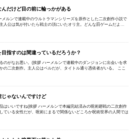
なんだけど目の前に輪っかがある
ハーメルンで連載中のウルトラマンシリーズを原作とした二次創作小説で
主人公は気が付いたら戦士の頂にいたオリ主。どんな罰ゲームだよ…
を目指すのは間違っているだろうか？
るのがなお悪い。(挨拶 ハーメルンで連載中のダンジョンに出会いを求
かの二次創作。主人公はベルだが、タイトル通り憑依者がいる。 ここ
館じゃないんですけど
品はいいですね(挨拶 ハーメルンで本編完結済みの呪術廻戦の二次創作
している女性だが、呪術にまるで関係ないどころか呪術世界の人間では