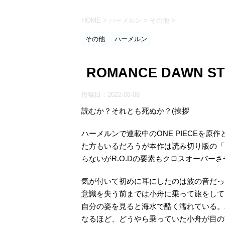
HOME
>
ハーメルン
>
その他
>
その他
ハーメルン
ROMANCE DAWN S
投稿日：
2022-08-08
読むか？それとも死ぬか？(挨拶
ハーメルンで連載中のONE PIECEを
た方もいるだろうが本作は読み切り版の「R
らないがR.O.Dの要素もクロスオーバー
気が付いて初めに耳にしたのは波の音だっ
意識を失う前までは小舟に乗って旅をして
自分の姿を見ると海水で酷く濡れている。
なるほど、どうやら乗っていた小舟が目の