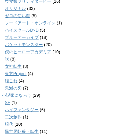
ウマ娘プリティダービー
(16)
オリジナル
(33)
ゼロの使い魔
(5)
ソードアート・オンライン
(1)
ハイスクールD×D
(5)
ブルーアーカイブ
(18)
ポケットモンスター
(20)
僕のヒーローアカデミア
(10)
咲
(8)
女神転生
(3)
東方Project
(4)
艦これ
(4)
鬼滅の刃
(7)
小説家になろう
(29)
SF
(1)
ハイファンタジー
(6)
二次創作
(1)
現代
(10)
異世界転移・転生
(11)