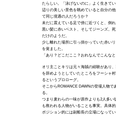
たらしい。「泳げないのに」よく生きてい
辺りの美しい景色を眺めていると自分の他
て同じ境遇の人だろうか？
未だに震えている足で傍に近づくと、倒れ
黒い髪に赤いベスト、そしてジーンズ。死
だけのようだ。
少し離れた場所に引っ掛かっていた赤いリ
を覚ました。
「あり？どこだここ？おれなんでこんなと
オリ主ことキリは元々海賊の経験があり、
を辞めようとしていたところをフーシャ村
るというプロローグ。
そこからROMANCE DAWNの登場人
る。
つまり麦わらの一味が原作よりも2人多い
も救われる人物がいることも事実。具体的
ポジション的には副船長の立場になってい