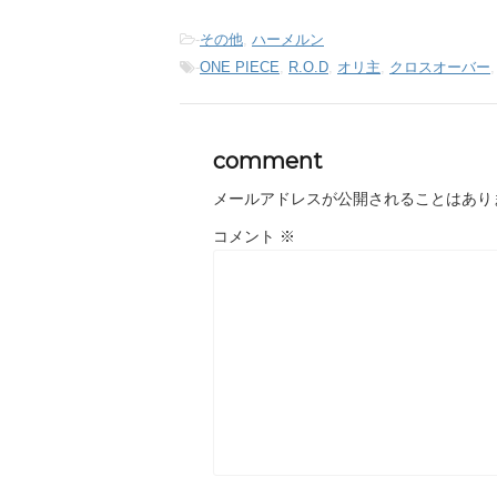
-
その他
,
ハーメルン
-
ONE PIECE
,
R.O.D
,
オリ主
,
クロスオーバー
comment
メールアドレスが公開されることはあり
コメント
※