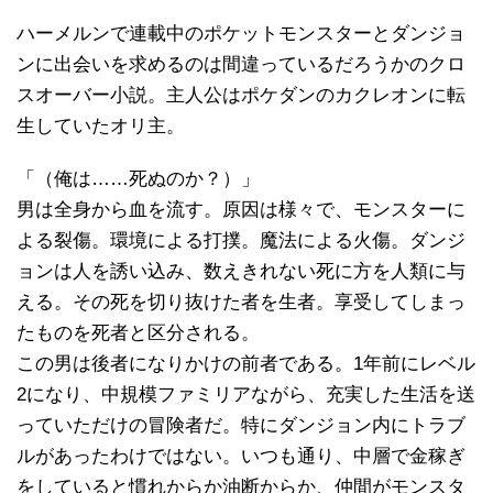
ハーメルンで連載中のポケットモンスターとダンジョ
ンに出会いを求めるのは間違っているだろうかのクロ
スオーバー小説。主人公はポケダンのカクレオンに転
生していたオリ主。
「（俺は……死ぬのか？）」
男は全身から血を流す。原因は様々で、モンスターに
よる裂傷。環境による打撲。魔法による火傷。ダンジ
ョンは人を誘い込み、数えきれない死に方を人類に与
える。その死を切り抜けた者を生者。享受してしまっ
たものを死者と区分される。
この男は後者になりかけの前者である。1年前にレベル
2になり、中規模ファミリアながら、充実した生活を送
っていただけの冒険者だ。特にダンジョン内にトラブ
ルがあったわけではない。いつも通り、中層で金稼ぎ
をしていると慣れからか油断からか、仲間がモンスタ