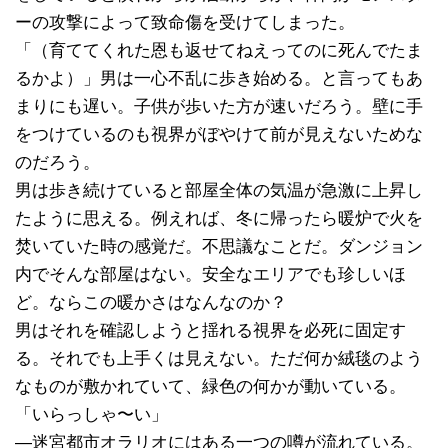
ーの攻撃によって致命傷を受けてしまった。
「（育ててくれた恩も返せてねえってのに死んでたま
るかよ）」男は一心不乱に歩き始める。と言ってもあ
まりにも遅い。子供が歩いた方が速いだろう。壁に手
をつけているのも視界がぼやけて前が見えないためな
のだろう。
男は歩き続けていると部屋全体の気温が急激に上昇し
たように思える。例えれば、冬に帰ったら暖炉で火を
焚いていた時の感覚だ。不思議なことだ。ダンジョン
内でそんな部屋はない。安全なエリアでも珍しいほ
ど。ならこの暖かさはなんなのか？
男はそれを確認しようと揺れる視界を必死に固定す
る。それでも上手くは見えない。ただ何か絨毯のよう
なものが敷かれていて、緑色の何かが動いている。
「いらっしゃ〜い」
―迷宮都市オラリオにはある一つの噂が流れている。