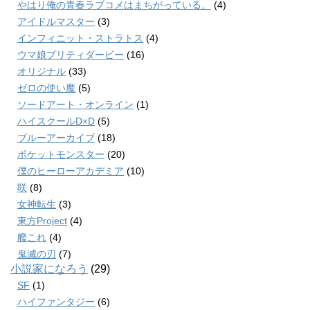
やはり俺の青春ラブコメはまちがっている。
(4)
アイドルマスター
(3)
インフィニット・ストラトス
(4)
ウマ娘プリティダービー
(16)
オリジナル
(33)
ゼロの使い魔
(5)
ソードアート・オンライン
(1)
ハイスクールD×D
(5)
ブルーアーカイブ
(18)
ポケットモンスター
(20)
僕のヒーローアカデミア
(10)
咲
(8)
女神転生
(3)
東方Project
(4)
艦これ
(4)
鬼滅の刃
(7)
小説家になろう
(29)
SF
(1)
ハイファンタジー
(6)