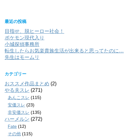
最近の投稿
目指せ、脱ヒーロー社会！
ポケモン現代入り
小城探偵事務所
転生したらお気楽貴族生活が出来ると思ってたのに…
先生はモームリ
カテゴリー
おススメ作品まとめ
(2)
やる夫スレ
(271)
あんこスレ
(115)
安価スレ
(23)
非安価スレ
(135)
ハーメルン
(272)
Fate
(12)
その他
(115)