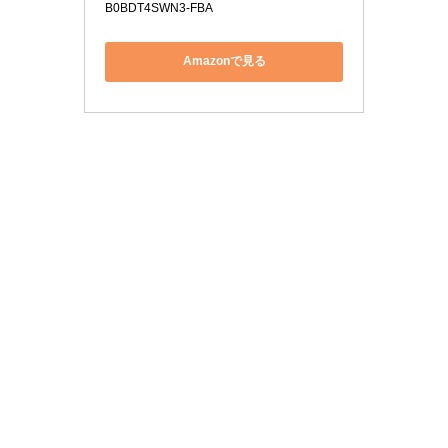
B0BDT4SWN3-FBA
Amazonで見る