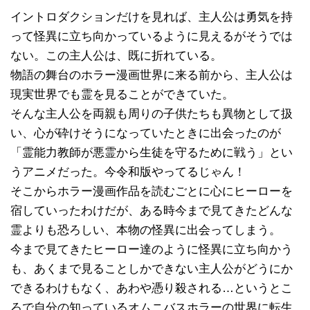
イントロダクションだけを見れば、主人公は勇気を持
って怪異に立ち向かっているように見えるがそうでは
ない。この主人公は、既に折れている。
物語の舞台のホラー漫画世界に来る前から、主人公は
現実世界でも霊を見ることができていた。
そんな主人公を両親も周りの子供たちも異物として扱
い、心が砕けそうになっていたときに出会ったのが
「霊能力教師が悪霊から生徒を守るために戦う」とい
うアニメだった。今令和版やってるじゃん！
そこからホラー漫画作品を読むごとに心にヒーローを
宿していったわけだが、ある時今まで見てきたどんな
霊よりも恐ろしい、本物の怪異に出会ってしまう。
今まで見てきたヒーロー達のように怪異に立ち向かう
も、あくまで見ることしかできない主人公がどうにか
できるわけもなく、あわや憑り殺される…というとこ
ろで自分の知っているオムニバスホラーの世界に転生