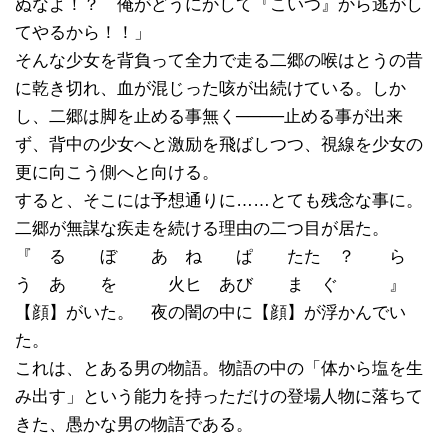
ぬなよ！？ 俺がどうにかして『こいつ』から逃がし
てやるから！！」
そんな少女を背負って全力で走る二郷の喉はとうの昔
に乾き切れ、血が混じった咳が出続けている。しか
し、二郷は脚を止める事無く────止める事が出来
ず、背中の少女へと激励を飛ばしつつ、視線を少女の
更に向こう側へと向ける。
すると、そこには予想通りに……とても残念な事に。
二郷が無謀な疾走を続ける理由の二つ目が居た。
『 る ぼ あ ね ぱ たた ？ ら
う あ を 火ヒ あび ま ぐ 』
【顔】がいた。 夜の闇の中に【顔】が浮かんでい
た。
これは、とある男の物語。物語の中の「体から塩を生
み出す」という能力を持っただけの登場人物に落ちて
きた、愚かな男の物語である。