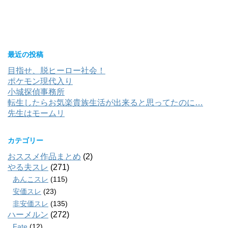
最近の投稿
目指せ、脱ヒーロー社会！
ポケモン現代入り
小城探偵事務所
転生したらお気楽貴族生活が出来ると思ってたのに…
先生はモームリ
カテゴリー
おススメ作品まとめ
(2)
やる夫スレ
(271)
あんこスレ
(115)
安価スレ
(23)
非安価スレ
(135)
ハーメルン
(272)
Fate
(12)