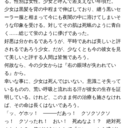
る。性別は女性。少女と呼んで差支えない年頃だ。
少女は黒髪を背の中程まで伸ばしており、纏う黒いセ
ーラー服と相まって今にも夜闇の中に溶けてしまいそ
うな印象を受ける。対してその肌は死蝋のように青白
く……総じて蛍のように儚げであった。
好悪は分かれるであろうが、平時であれば美しいと評
されるであろう少女。だが、少なくとも今の彼女を見
て美しいと評する人間は皆無であろう。
何故なら、今の少女からは『右の眼球が失われてい
る』から。
幸いな事に、少女は死んではいない。意識こそ失って
いるものの、荒い呼吸と流れ出る汗が彼女の生存を証
明している。けれど、このまま何の治療も施さなけれ
ば、その命は長くはないであろう。
「ッ、ゲホッ！ ────だあっ！ クソクソクソ
っ！ クソったれ！ おい！ 死ぬなよ！？ 絶対死