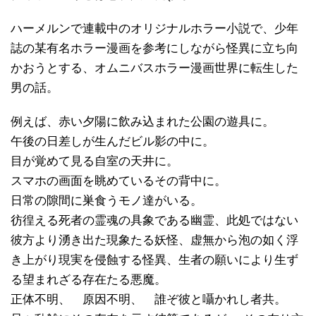
ハーメルンで連載中のオリジナルホラー小説で、少年
誌の某有名ホラー漫画を参考にしながら怪異に立ち向
かおうとする、オムニバスホラー漫画世界に転生した
男の話。
例えば、赤い夕陽に飲み込まれた公園の遊具に。
午後の日差しが生んだビル影の中に。
目が覚めて見る自室の天井に。
スマホの画面を眺めているその背中に。
日常の隙間に巣食うモノ達がいる。
彷徨える死者の霊魂の具象である幽霊、此処ではない
彼方より湧き出た現象たる妖怪、虚無から泡の如く浮
き上がり現実を侵蝕する怪異、生者の願いにより生ず
る望まれざる存在たる悪魔。
正体不明、 原因不明、 誰ぞ彼と囁かれし者共。