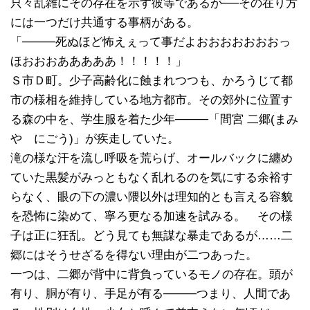
只々乱雑にその存在を示す彼等であるが──その在り方
には一つだけ共通する事柄がある。
「────死ぬほど怖えぇって事だよおおおおおおおっ
ほおおおあああああ！！！！！」
Ｓ市Ｄ町。少子高齢化に蝕まれつつも、かろうじて都
市の様相を維持している地方都市。その郊外に位置す
る森の中を、学生服を着た少年────「間宮 二郷(まみ
や にごう)」が疾走していた。
滝の様な汗を流し呼吸を荒らげ、オールバックに纏め
ていた黒髪がみっともなく乱れるのを気にする余裕す
らなく、眼の下の濃い隈以外は理知的とも言える容貌
を恐怖に染めて、寧ろ更なる加速を試みる。 その様
子は正に狂乱。どう見ても無謀な暴走であるが……二
郷にはそうせざるを得ない理由が二つあった。
一つは、二郷が背中に背負っているモノの存在。頭が
有り、胴が有り、手足が有る────つまり、人間であ