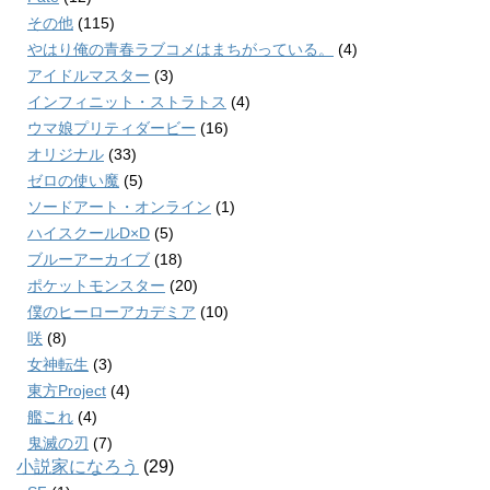
その他
(115)
やはり俺の青春ラブコメはまちがっている。
(4)
アイドルマスター
(3)
インフィニット・ストラトス
(4)
ウマ娘プリティダービー
(16)
オリジナル
(33)
ゼロの使い魔
(5)
ソードアート・オンライン
(1)
ハイスクールD×D
(5)
ブルーアーカイブ
(18)
ポケットモンスター
(20)
僕のヒーローアカデミア
(10)
咲
(8)
女神転生
(3)
東方Project
(4)
艦これ
(4)
鬼滅の刃
(7)
小説家になろう
(29)