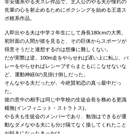
非安価系やる夫スレ作品で、主人公のやる夫が憧れの
先輩の心を射止めるためにボクシングを始める王道ス
ポ根系作品。
入即出やる夫は中学２年生にして身長180cmの大男。
初対面の人間が彼を見ると、その巨体からスポーツが
得意そうだと連想するのは想像に難しくない。
だが実際は逆。100m走をやらせれば遅い上に転ぶ、バ
レーをやらせればレシーブすらまともにこなせないな
ど、運動神経0の見掛け倒しだった。
そんなやる夫だったが、今絶賛初恋の真っ最中だっ
た。
彼の意中の相手は同じ中学校の生徒会長を務める更識
楯無(インフィニット・ストラトス)。
やる夫も生徒会のメンバーであり、勉強はできるが運
動なダメなやる夫にも分け隔てなく接してくれたこと
が好きになったきっかけ。