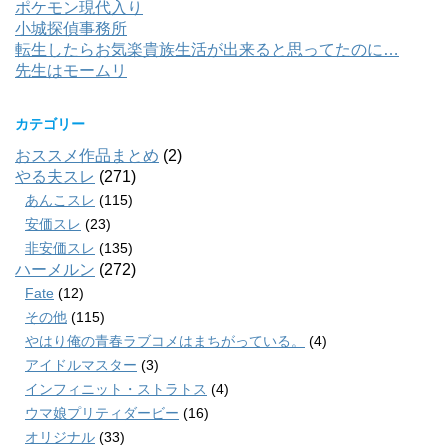
ポケモン現代入り
小城探偵事務所
転生したらお気楽貴族生活が出来ると思ってたのに…
先生はモームリ
カテゴリー
おススメ作品まとめ
(2)
やる夫スレ
(271)
あんこスレ
(115)
安価スレ
(23)
非安価スレ
(135)
ハーメルン
(272)
Fate
(12)
その他
(115)
やはり俺の青春ラブコメはまちがっている。
(4)
アイドルマスター
(3)
インフィニット・ストラトス
(4)
ウマ娘プリティダービー
(16)
オリジナル
(33)