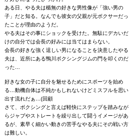
ある日、やる夫は楯無の好きな男性像が「強い男の
子」だと知る。なんでも彼女の父親が元ボクサーだっ
たことが理由のようだ。
やる夫はその事にショックを受けた。無駄にデカいだ
けの自分では会長の好みには当てはまらない。
会長の好きな強く逞しい男になることを決意したやる
夫は、近所にある鴨川ボクシングジムの門を叩くのだ
った…
好きな女の子に自分を魅せるためにスポーツを始め
る…動機自体は不純かもしれないけどミスフルを思い
出す流れだぁ…(回顧
さて、ボクシングと言えば軽快にステップを踏みなが
らジャブやストレートを繰り出して闘うイメージがあ
るが、素早く細かい動きの苦手なやる夫にその戦い方
は難しい。