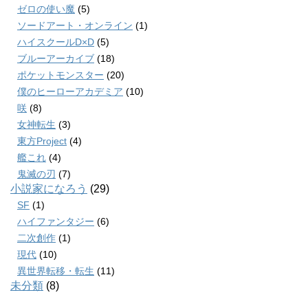
ゼロの使い魔
(5)
ソードアート・オンライン
(1)
ハイスクールD×D
(5)
ブルーアーカイブ
(18)
ポケットモンスター
(20)
僕のヒーローアカデミア
(10)
咲
(8)
女神転生
(3)
東方Project
(4)
艦これ
(4)
鬼滅の刃
(7)
小説家になろう
(29)
SF
(1)
ハイファンタジー
(6)
二次創作
(1)
現代
(10)
異世界転移・転生
(11)
未分類
(8)