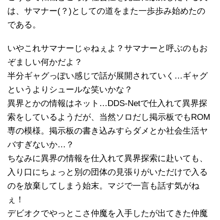
は、サマナー(？)としての道をまた一歩歩み始めたの
である。
いやこれサマナーじゃねぇよ？サマナーと呼ぶのもお
ぞましい何かだよ？
半分ギャグっぽい感じで話が展開されていく…ギャグ
というよりシュールな笑いかな？
異界とかの情報はネット…DDS‐Netで仕入れて異界探
索をしているようだが、当然ソロだし掲示板でもROM
専の模様。掲示板の書き込みすらダメとか社会生活ヤ
バすぎないか…？
ちなみに異界の情報を仕入れて異界探索に赴いても、
入り口にちょっと別の団体の見張りがいただけで入る
のを放棄してしまう始末。マジで一言も話す気がね
ぇ！
デビオクでやっとこさ仲魔を入手したが出てきた仲魔