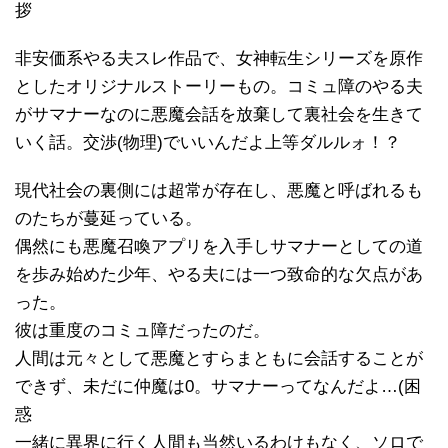
拶
非安価系やる夫スレ作品で、女神転生シリーズを原作
としたオリジナルストーリーもの。コミュ障のやる夫
がサマナーなのに悪魔会話を放棄して裏社会を生きて
いく話。交渉(物理)でいいんだよ上等ダルルォ！？
現代社会の裏側には超常が存在し、悪魔と呼ばれるも
のたちが蔓延っている。
偶然にも悪魔召喚アプリを入手しサマナーとしての道
を歩み始めた少年、やる夫には一つ致命的な欠点があ
った。
彼は重度のコミュ障だったのだ。
人間は元々として悪魔とすらまともに会話することが
できず、未だに仲魔は0。サマナーってなんだよ…(困
惑
一緒に異界に行く人間も当然いるわけもなく、ソロで