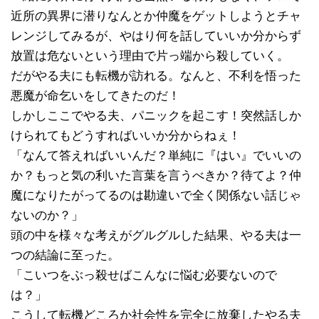
近所の異界に潜りなんとか仲魔をゲットしようとチャ
レンジしてみるが、やはり何を話していいか分からず
放置は危ないという理由で片っ端から殺していく。
だがやる夫にも転機が訪れる。なんと、不利を悟った
悪魔が命乞いをしてきたのだ！
しかしここでやる夫、パニックを起こす！突然話しか
けられてもどうすればいいか分からねぇ！
「なんて答えればいいんだ？単純に『はい』でいいの
か？もっと気の利いた言葉を言うべきか？待てよ？仲
魔になりたがってるのは勘違いで全く関係ない話じゃ
ないのか？」
頭の中を様々な考えがグルグルした結果、やる夫は一
つの結論に至った。
「こいつをぶっ殺せばこんなに悩む必要ないので
は？」
こうして転機どころか社会性を完全に放棄したやる夫