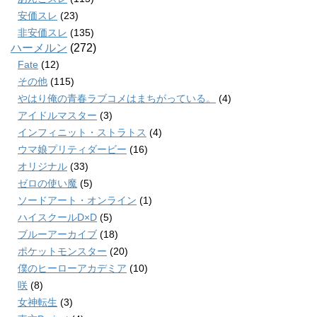
安価スレ
(23)
非安価スレ
(135)
ハーメルン
(272)
Fate
(12)
その他
(115)
やはり俺の青春ラブコメはまちがっている。
(4)
アイドルマスター
(3)
インフィニット・ストラトス
(4)
ウマ娘プリティダービー
(16)
オリジナル
(33)
ゼロの使い魔
(5)
ソードアート・オンライン
(1)
ハイスクールD×D
(5)
ブルーアーカイブ
(18)
ポケットモンスター
(20)
僕のヒーローアカデミア
(10)
咲
(8)
女神転生
(3)