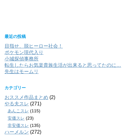
最近の投稿
目指せ、脱ヒーロー社会！
ポケモン現代入り
小城探偵事務所
転生したらお気楽貴族生活が出来ると思ってたのに…
先生はモームリ
カテゴリー
おススメ作品まとめ
(2)
やる夫スレ
(271)
あんこスレ
(115)
安価スレ
(23)
非安価スレ
(135)
ハーメルン
(272)