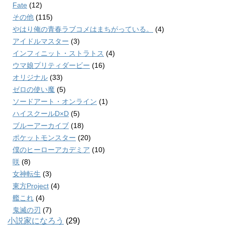
Fate
(12)
その他
(115)
やはり俺の青春ラブコメはまちがっている。
(4)
アイドルマスター
(3)
インフィニット・ストラトス
(4)
ウマ娘プリティダービー
(16)
オリジナル
(33)
ゼロの使い魔
(5)
ソードアート・オンライン
(1)
ハイスクールD×D
(5)
ブルーアーカイブ
(18)
ポケットモンスター
(20)
僕のヒーローアカデミア
(10)
咲
(8)
女神転生
(3)
東方Project
(4)
艦これ
(4)
鬼滅の刃
(7)
小説家になろう
(29)