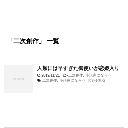
「二次創作」 一覧
人類には早すぎた御使いが恋姫入り
2019/11/21
-
二次創作
,
小説家になろう
二次創作
,
小説家になろう
,
恋姫♰無双