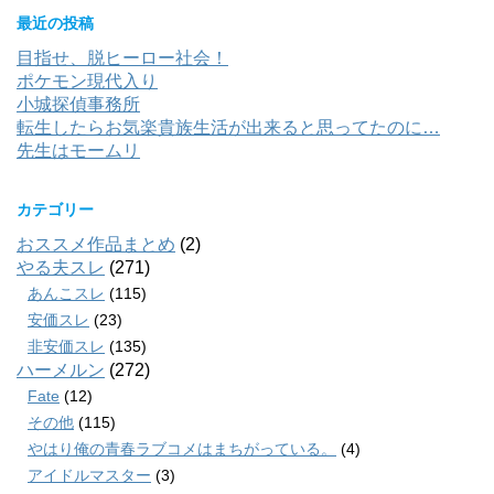
最近の投稿
目指せ、脱ヒーロー社会！
ポケモン現代入り
小城探偵事務所
転生したらお気楽貴族生活が出来ると思ってたのに…
先生はモームリ
カテゴリー
おススメ作品まとめ
(2)
やる夫スレ
(271)
あんこスレ
(115)
安価スレ
(23)
非安価スレ
(135)
ハーメルン
(272)
Fate
(12)
その他
(115)
やはり俺の青春ラブコメはまちがっている。
(4)
アイドルマスター
(3)