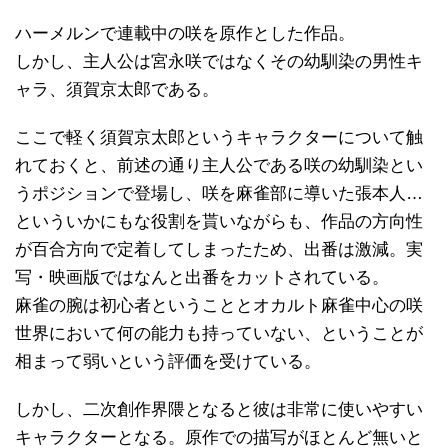
ハーメルンで連載中の咲を原作とした作品。
しかし、主人公は宮永咲ではなくその幼馴染の男性キ
ャラ、須賀京太郎である。
ここで軽く須賀京太郎というキャラクターについて触
れておくと、前述の通り主人公である咲の幼馴染とい
うポジションで登場し、咲を麻雀部に導いた張本人…
といういかにもな役割を貰いながらも、作品の方向性
が百合方向で定着してしまったため、出番は激減。実
写・映画版ではなんと出番をカットされている。
麻雀の腕は初心者ということとオカルト麻雀中心の咲
世界において何の能力も持っていない、ということが
相まって弱いという評価を受けている。
しかし、二次創作界隈となると彼は非常に使いやすい
キャラクターとなる。原作での描写がほとんど無いと