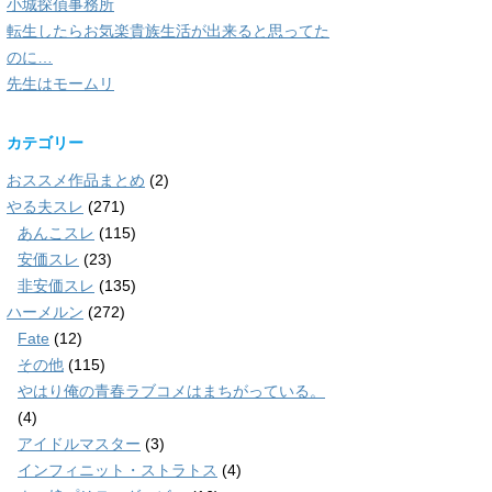
小城探偵事務所
転生したらお気楽貴族生活が出来ると思ってた
のに…
先生はモームリ
カテゴリー
おススメ作品まとめ
(2)
やる夫スレ
(271)
あんこスレ
(115)
安価スレ
(23)
非安価スレ
(135)
ハーメルン
(272)
Fate
(12)
その他
(115)
やはり俺の青春ラブコメはまちがっている。
(4)
アイドルマスター
(3)
インフィニット・ストラトス
(4)