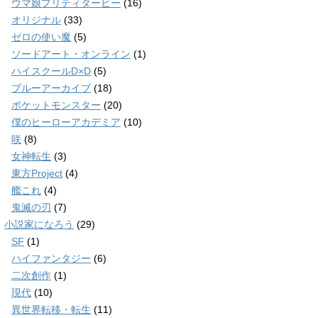
ウマ娘プリティダービー
(16)
オリジナル
(33)
ゼロの使い魔
(5)
ソードアート・オンライン
(1)
ハイスクールD×D
(5)
ブルーアーカイブ
(18)
ポケットモンスター
(20)
僕のヒーローアカデミア
(10)
咲
(8)
女神転生
(3)
東方Project
(4)
艦これ
(4)
鬼滅の刃
(7)
小説家になろう
(29)
SF
(1)
ハイファンタジー
(6)
二次創作
(1)
現代
(10)
異世界転移・転生
(11)