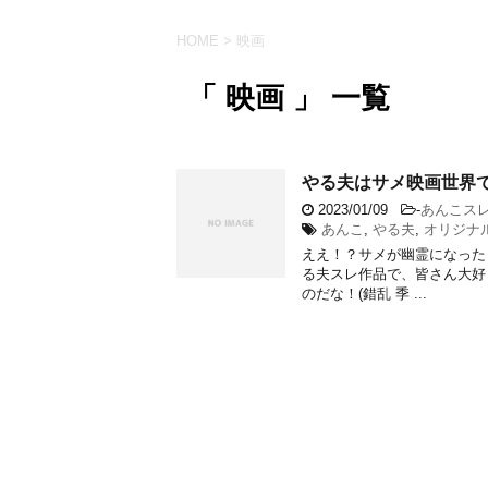
HOME
>
映画
「 映画 」 一覧
やる夫はサメ映画世界
2023/01/09
-
あんこス
あんこ
,
やる夫
,
オリジナ
ええ！？サメが幽霊になった
る夫スレ作品で、皆さん大好
のだな！(錯乱 季 ...