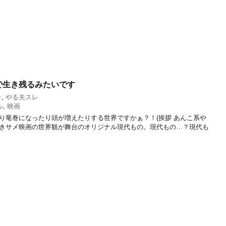
で生き残るみたいです
レ
,
やる夫スレ
ル
,
映画
り竜巻になったり頭が増えたりする世界ですかぁ？！(挨拶 あんこ系や
きサメ映画の世界観が舞台のオリジナル現代もの。現代もの…？現代も