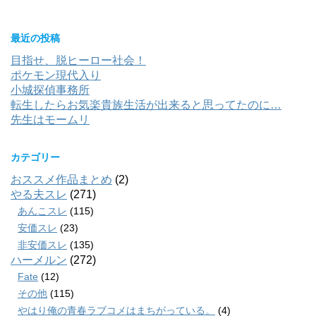
最近の投稿
目指せ、脱ヒーロー社会！
ポケモン現代入り
小城探偵事務所
転生したらお気楽貴族生活が出来ると思ってたのに…
先生はモームリ
カテゴリー
おススメ作品まとめ
(2)
やる夫スレ
(271)
あんこスレ
(115)
安価スレ
(23)
非安価スレ
(135)
ハーメルン
(272)
Fate
(12)
その他
(115)
やはり俺の青春ラブコメはまちがっている。
(4)